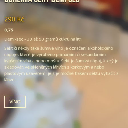
290 Kč
0,75
Demi-sec - 33 až 50 gramů cukru na litr.
Sekt či někdy také šumivé víno je označení alkoholického
nápoje, které je vyráběno primárním či sekundárním
kvašením vína a nebo moštu. Sekt je šumivý nápoj, který je
skladován ve skleněných láhvích s korkovým a nebo
plastovým uzávěrem, jejž je možné tlakem sektu vytlačit z
láhve.
VÍNO